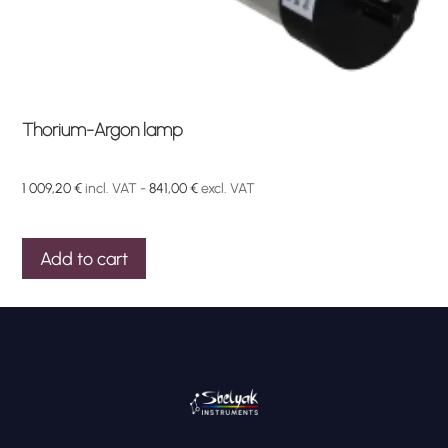
Thorium-Argon lamp
1 009,20
€
incl. VAT -
841,00
€
excl. VAT
Add to cart