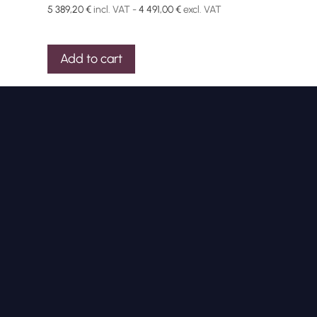
5 389,20
€
incl. VAT -
4 491,00
€
excl. VAT
Add to cart