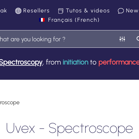
yak
Resellers
Tutos & videos
New
Français
(
French
)
Spectroscopy
, from
initiation
to
performanc
troscope
Uvex - Spectroscope