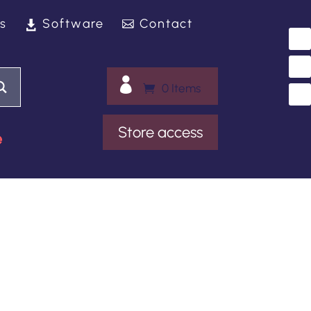
s
Software
Contact

0 Items
Store access
e