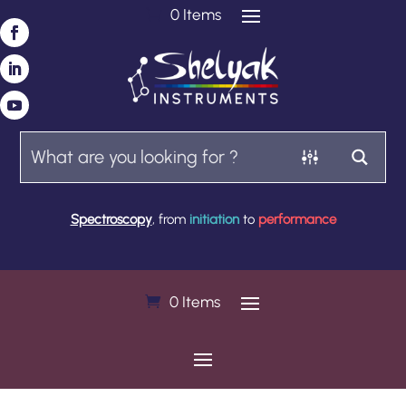
0 Items
Spectroscopy
, from
initiation
to
performance
0 Items