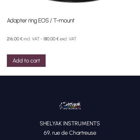
Adapter ring EOS / T-mount
216,00
€
incl. VAT -
180,00
€
excl. VAT
Add to cart
SHELYAK INSTRUMENTS
69, rue de Chartreuse